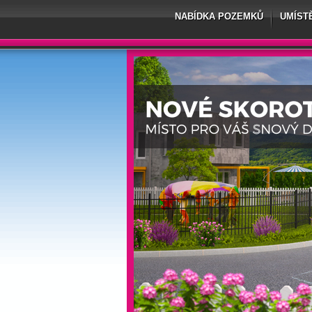
NABÍDKA POZEMKŮ
UMÍST