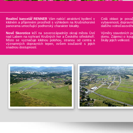
Realitní kancelář RENNER
Vám nabízí atraktivní bydlení v
Celá oblast je pova
klidném a příjemném prostředí s výhledem na Krušnohorské
vybavenosti, dopravní 
panorama umocňující podhorský charakter lokality.
dalšího volnočasového
Nové Skorotice
leží na severozápadním okraji města Ústí
Výměry stavebních pa
nad Labem na rozhraní Krušných hor a Českého středohoří.
domu. Zájemci o koup
Místo se vyznačuje klidnou polohou, stranou od centra a
škály jejich velikostí.
významných dopravních tepen, ovšem současně s jejich
snadnou dostupností.